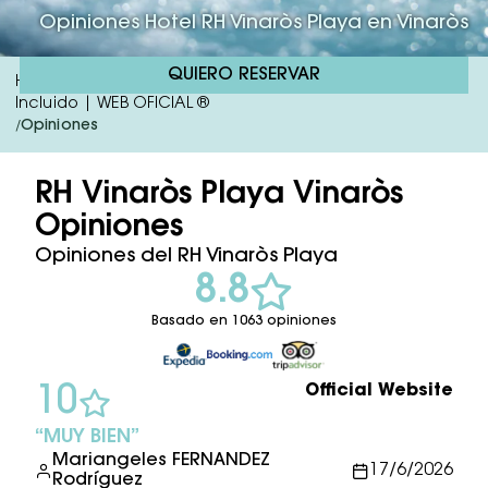
Opiniones Hotel RH Vinaròs Playa en Vinaròs
QUIERO RESERVAR
Hotel RH Vinaròs Playa | Hotel 4 Estrellas En Vinaròs Todo
Incluido | WEB OFICIAL ®
Opiniones
/
RH Vinaròs Playa Vinaròs
Opiniones
Opiniones del RH Vinaròs Playa
8.8
Basado en 1063 opiniones
Official Website
10
MUY BIEN
Mariangeles FERNANDEZ
17/6/2026
Rodríguez