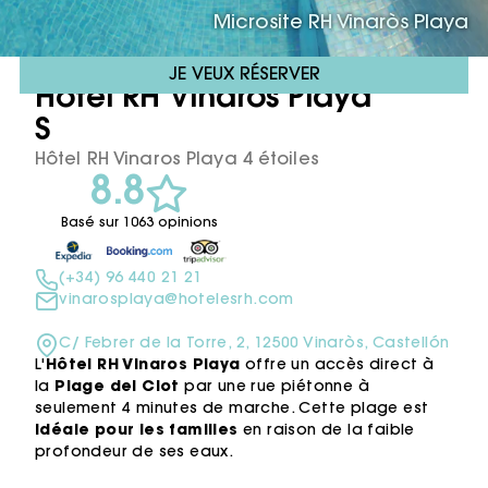
Microsite RH Vinaròs Playa
JE VEUX RÉSERVER
Hotel RH Vinaròs Playa ****
S
Hôtel RH Vinaros Playa 4 étoiles
8.8
Basé sur 1063 opinions
(+34) 96 440 21 21
vinarosplaya@hotelesrh.com
C/ Febrer de la Torre, 2, 12500 Vinaròs, Castellón
L'
Hôtel RH Vinaros Playa
offre un accès direct à
la
Plage del Clot
par une rue piétonne à
seulement 4 minutes de marche. Cette plage est
idéale pour les familles
en raison de la faible
profondeur de ses eaux.