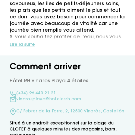
savoureux, les îles de petits-déjeuners sains,
les plats que les petits aiment le plus et tout
ce dont vous avez besoin pour commencer la
journée avec beaucoup de vitalité car une
journée bien remplie vous attend.
Si vous souhaitez profiter de l'eau, nous vous
proposons deux options: découvrir la plage
Lire la suite
de Clot à proximité, en particulier pour la
baignade en famille car elle est peu
profonde et à seulement quatre minutes de
Comment arriver
l'Hôtel RH Vinaròs Playa et où vous pourrez
prendre un apéritif, à notre Bar de plage
Hôtel RH Vinaros Playa 4 étoiles
“Cachito”, auquel
vous accéderez directement par une rue
(+34) 96 440 21 21
piétonne ou vous pourrez accéder à Playa
vinarosplaya@hotelesrh.com
del Fortí, avec sa promenade, à seulement
dix minutes.
C/ Febrer de la Torre, 2, 12500 Vinaròs, Castellón
Une excellente option est de passer la
journée dans l'une de nos piscines conçues
Situé à un endroit exceptionnel sur la plage du
pour toute la famille.
CLOTET à quelques minutes des magasins, bars,