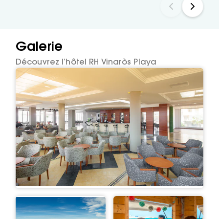
gratuit, minibar et terrasse.
f
Galerie
Découvrez l’hôtel RH Vinaròs Playa